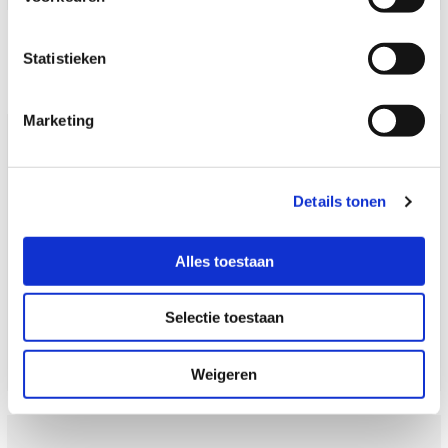
Statistieken
Marketing
BML & hulpmiddelen
Details tonen
Om zo divers en breed mogelijk inzetbaar te zijn
voor uw specifieke klus, heb ik verschillende
Alles toestaan
hulpmiddelen in mijn bezit.
Selectie toestaan
LEES MEER
Weigeren