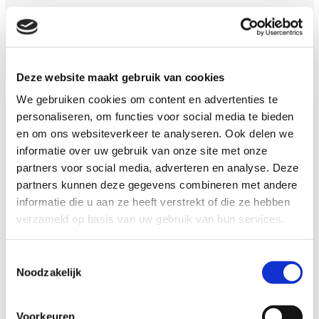
LEES MEER
Deze website maakt gebruik van cookies
We gebruiken cookies om content en advertenties te
personaliseren, om functies voor social media te bieden
en om ons websiteverkeer te analyseren. Ook delen we
Verhuur
informatie over uw gebruik van onze site met onze
partners voor social media, adverteren en analyse. Deze
Regelmatig hebben wij containers, schaftunits en
partners kunnen deze gegevens combineren met andere
toiletunits in diverse maten, welke kunnen
informatie die u aan ze heeft verstrekt of die ze hebben
worden gekocht of gehuurd. Vanzelfsprekend
verzameld op basis van uw gebruik van hun services.
kunnen wij deze met eigen vrachtauto leveren op
locatie.
Toestemmingsselectie
Noodzakelijk
LEES MEER
Voorkeuren